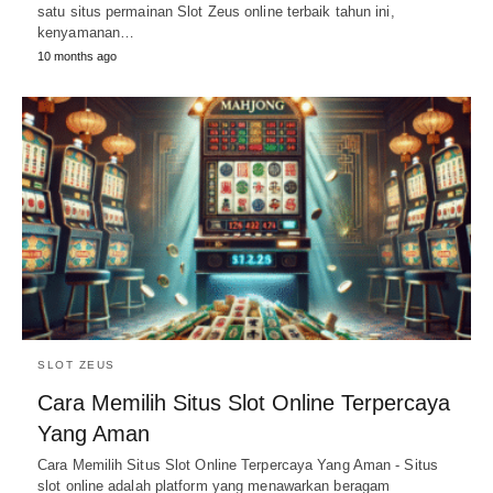
satu situs permainan Slot Zeus online terbaik tahun ini,
kenyamanan…
10 months ago
SLOT ZEUS
Cara Memilih Situs Slot Online Terpercaya
Yang Aman
Cara Memilih Situs Slot Online Terpercaya Yang Aman - Situs
slot online adalah platform yang menawarkan beragam