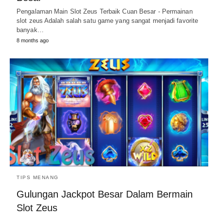
Pengalaman Main Slot Zeus Terbaik Cuan Besar - Permainan
slot zeus Adalah salah satu game yang sangat menjadi favorite
banyak…
8 months ago
TIPS MENANG
Gulungan Jackpot Besar Dalam Bermain
Slot Zeus