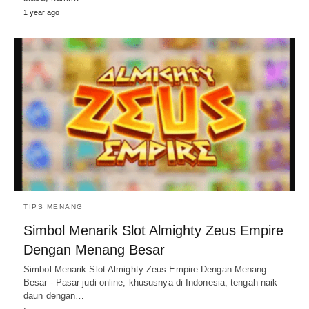
1 year ago
TIPS MENANG
Simbol Menarik Slot Almighty Zeus Empire
Dengan Menang Besar
Simbol Menarik Slot Almighty Zeus Empire Dengan Menang
Besar - Pasar judi online, khususnya di Indonesia, tengah naik
daun dengan…