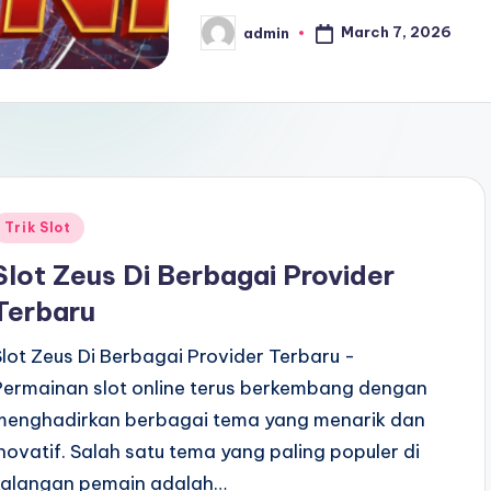
March 7, 2026
admin
Posted
by
Posted
Trik Slot
n
Slot Zeus Di Berbagai Provider
Terbaru
Slot Zeus Di Berbagai Provider Terbaru -
Permainan slot online terus berkembang dengan
menghadirkan berbagai tema yang menarik dan
inovatif. Salah satu tema yang paling populer di
kalangan pemain adalah…