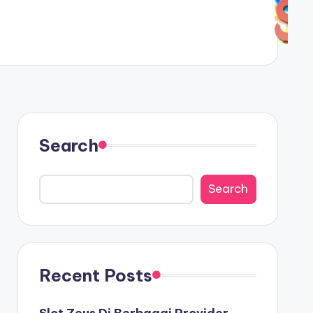
Search
Search
Recent Posts
Slot Zeus Di Berbagai Provider