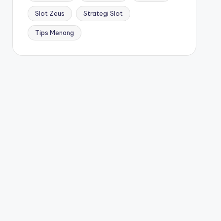
Slot Zeus
Strategi Slot
Tips Menang