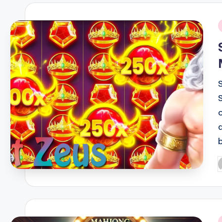
i
P
b