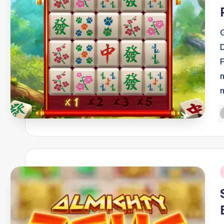
P
b
i