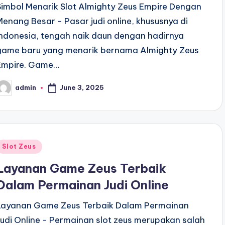
Simbol Menarik Slot Almighty Zeus Empire Dengan
Menang Besar - Pasar judi online, khususnya di
Indonesia, tengah naik daun dengan hadirnya
game baru yang menarik bernama Almighty Zeus
Empire. Game…
June 3, 2025
admin
osted
y
Posted
Slot Zeus
n
Layanan Game Zeus Terbaik
Dalam Permainan Judi Online
Layanan Game Zeus Terbaik Dalam Permainan
Judi Online - Permainan slot zeus merupakan salah