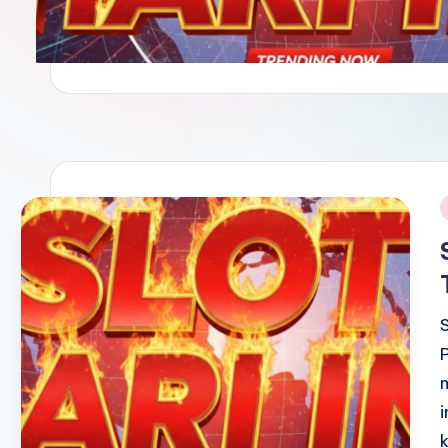
Hingga
Maxwin
Mulai
Dari
Pola,
RTP,
Budget
Sampai
i
Bonus
Permainan
Zeus
Slot.