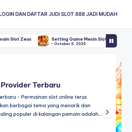
 LOGIN DAN DAFTAR JUDI SLOT 888 JADI MUDAH
Setting Game Mesin Slot Zeus Mudah Menang
October 5, 2025
 Provider Terbaru
erbaru - Permainan slot online terus
an berbagai tema yang menarik dan
paling populer di kalangan pemain adalah…