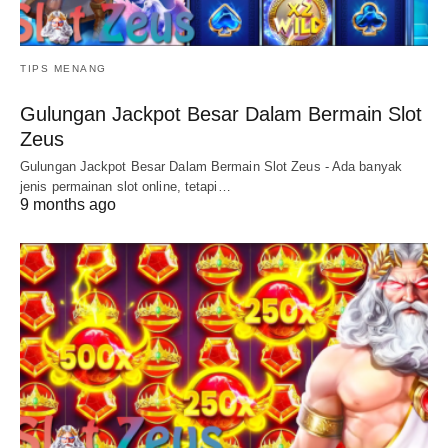
TIPS MENANG
Gulungan Jackpot Besar Dalam Bermain Slot
Zeus
Gulungan Jackpot Besar Dalam Bermain Slot Zeus - Ada banyak
jenis permainan slot online, tetapi…
9 months ago