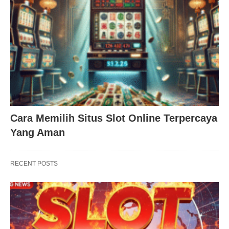
Cara Memilih Situs Slot Online Terpercaya
Yang Aman
RECENT POSTS