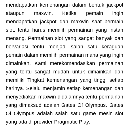
mendapatkan kemenangan dalam bentuk jackpot
ataupun maxwin. Ketika pemain ingin
mendapatkan jackpot dan maxwin saat bermain
slot, tentu harus memilih permainan yang instan
menang. Permainan slot yang sangat banyak dan
bervariasi tentu menjadi salah satu keraguan
pemain dalam memilih permainan mana yang ingin
dimainkan. Kami merekomendasikan permainan
yang tentu sangat mudah untuk dimainkan dan
memiliki Tingkat kemenangan yang tinggi setiap
harinya. Selalu menjamin setiap kemenangan dan
menyediakan maxwin didalamnya tentu permainan
yang dimaksud adalah Gates Of Olympus. Gates
Of Olympus adalah salah satu game mesin slot
yang ada di provider Pragmatic Play.