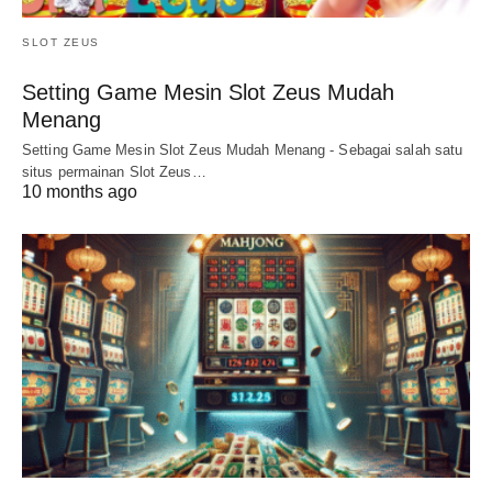
SLOT ZEUS
Setting Game Mesin Slot Zeus Mudah
Menang
Setting Game Mesin Slot Zeus Mudah Menang - Sebagai salah satu
situs permainan Slot Zeus…
10 months ago