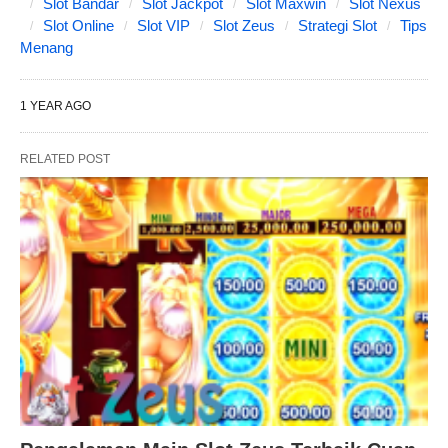
Slot Bandar
Slot Jackpot
Slot Maxwin
Slot Nexus
Slot Online
Slot VIP
Slot Zeus
Strategi Slot
Tips
Menang
1 YEAR AGO
RELATED POST