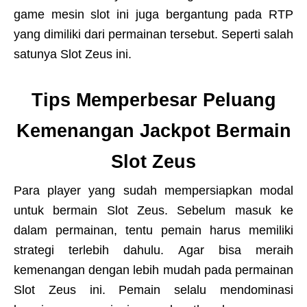
game mesin slot ini juga bergantung pada RTP
yang dimiliki dari permainan tersebut. Seperti salah
satunya Slot Zeus ini.
Tips Memperbesar Peluang
Kemenangan Jackpot Bermain
Slot Zeus
Para player yang sudah mempersiapkan modal
untuk bermain Slot Zeus. Sebelum masuk ke
dalam permainan, tentu pemain harus memiliki
strategi terlebih dahulu. Agar bisa meraih
kemenangan dengan lebih mudah pada permainan
Slot Zeus ini. Pemain selalu mendominasi