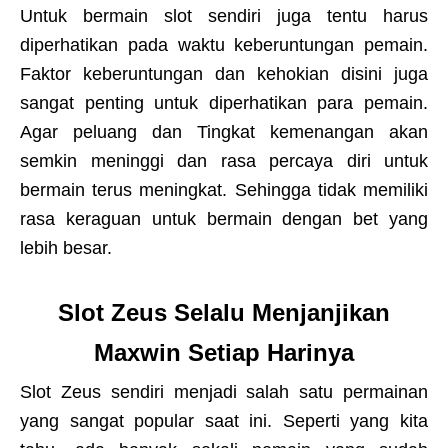
Untuk bermain slot sendiri juga tentu harus
diperhatikan pada waktu keberuntungan pemain.
Faktor keberuntungan dan kehokian disini juga
sangat penting untuk diperhatikan para pemain.
Agar peluang dan Tingkat kemenangan akan
semkin meninggi dan rasa percaya diri untuk
bermain terus meningkat. Sehingga tidak memiliki
rasa keraguan untuk bermain dengan bet yang
lebih besar.
Slot Zeus Selalu Menjanjikan
Maxwin Setiap Harinya
Slot Zeus sendiri menjadi salah satu permainan
yang sangat popular saat ini. Seperti yang kita