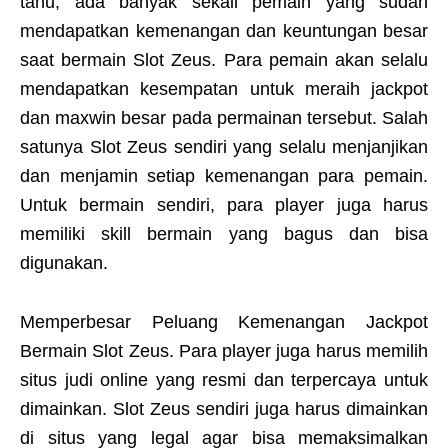
tahu, ada banyak sekali pemain yang sudah
mendapatkan kemenangan dan keuntungan besar
saat bermain Slot Zeus. Para pemain akan selalu
mendapatkan kesempatan untuk meraih jackpot
dan maxwin besar pada permainan tersebut. Salah
satunya Slot Zeus sendiri yang selalu menjanjikan
dan menjamin setiap kemenangan para pemain.
Untuk bermain sendiri, para player juga harus
memiliki skill bermain yang bagus dan bisa
digunakan.
Memperbesar Peluang Kemenangan Jackpot
Bermain Slot Zeus. Para player juga harus memilih
situs judi online yang resmi dan terpercaya untuk
dimainkan. Slot Zeus sendiri juga harus dimainkan
di situs yang legal agar bisa memaksimalkan