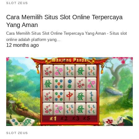
SLOT ZEUS
Cara Memilih Situs Slot Online Terpercaya
Yang Aman
Cara Memilih Situs Slot Online Terpercaya Yang Aman - Situs slot
online adalah platform yang…
12 months ago
SLOT ZEUS