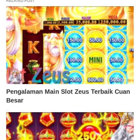
RELATED POST
Pengalaman Main Slot Zeus Terbaik Cuan
Besar