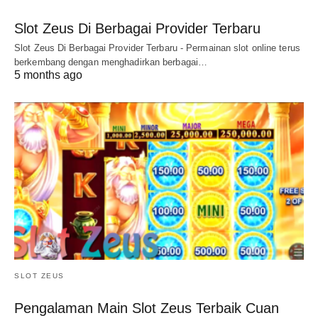
Slot Zeus Di Berbagai Provider Terbaru
Slot Zeus Di Berbagai Provider Terbaru - Permainan slot online terus
berkembang dengan menghadirkan berbagai…
5 months ago
SLOT ZEUS
Pengalaman Main Slot Zeus Terbaik Cuan