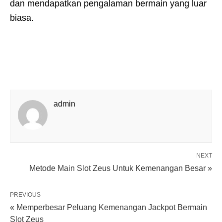
dan mendapatkan pengalaman bermain yang luar
biasa.
admin
NEXT
Metode Main Slot Zeus Untuk Kemenangan Besar »
PREVIOUS
« Memperbesar Peluang Kemenangan Jackpot Bermain
Slot Zeus