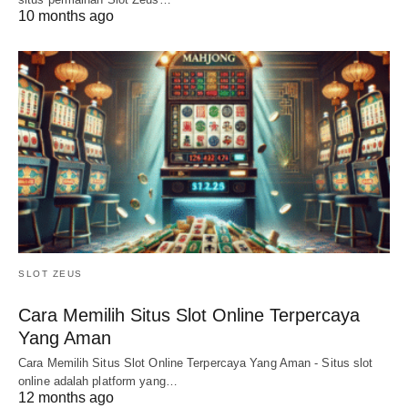
10 months ago
SLOT ZEUS
Cara Memilih Situs Slot Online Terpercaya
Yang Aman
Cara Memilih Situs Slot Online Terpercaya Yang Aman - Situs slot
online adalah platform yang…
12 months ago