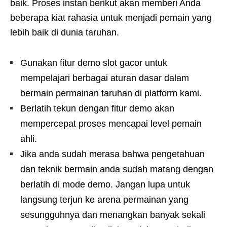
baik. Proses instan berikut akan memberi Anda
beberapa kiat rahasia untuk menjadi pemain yang
lebih baik di dunia taruhan.
Gunakan fitur demo slot gacor untuk
mempelajari berbagai aturan dasar dalam
bermain permainan taruhan di platform kami.
Berlatih tekun dengan fitur demo akan
mempercepat proses mencapai level pemain
ahli.
Jika anda sudah merasa bahwa pengetahuan
dan teknik bermain anda sudah matang dengan
berlatih di mode demo. Jangan lupa untuk
langsung terjun ke arena permainan yang
sesungguhnya dan menangkan banyak sekali