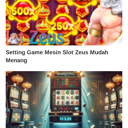
Setting Game Mesin Slot Zeus Mudah
Menang