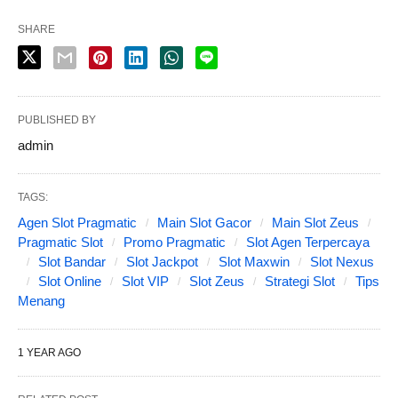
SHARE
PUBLISHED BY
admin
TAGS:
Agen Slot Pragmatic
Main Slot Gacor
Main Slot Zeus
Pragmatic Slot
Promo Pragmatic
Slot Agen Terpercaya
Slot Bandar
Slot Jackpot
Slot Maxwin
Slot Nexus
Slot Online
Slot VIP
Slot Zeus
Strategi Slot
Tips
Menang
1 YEAR AGO