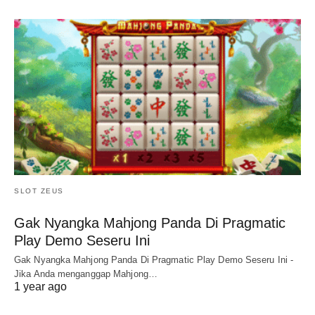
SLOT ZEUS
Gak Nyangka Mahjong Panda Di Pragmatic
Play Demo Seseru Ini
Gak Nyangka Mahjong Panda Di Pragmatic Play Demo Seseru Ini -
Jika Anda menganggap Mahjong…
1 year ago