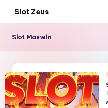
Slot Zeus
Skip
to
Dapatkan
content
Informasi
Lengkap
Slot Maxwin
Seputar
Permainan
Slot
Zeus
Yang
Gampang
i
Dimenangkan
Setiap
Hari
nya