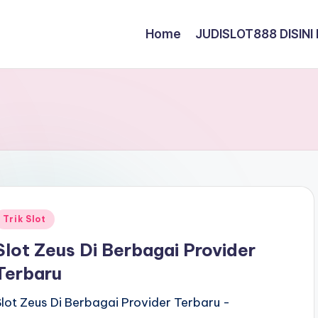
Home
JUDISLOT888 DISINI
Posted
Trik Slot
n
Slot Zeus Di Berbagai Provider
Terbaru
Slot Zeus Di Berbagai Provider Terbaru -