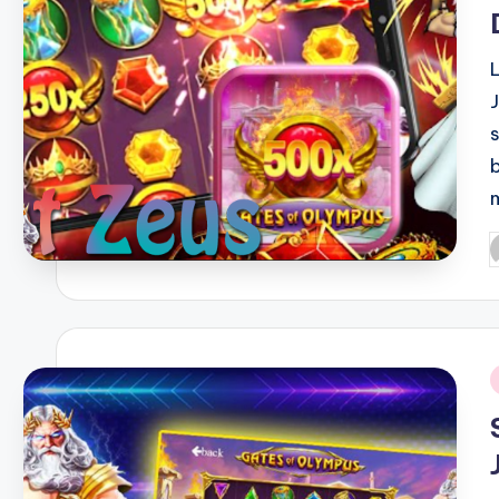
P
b
i