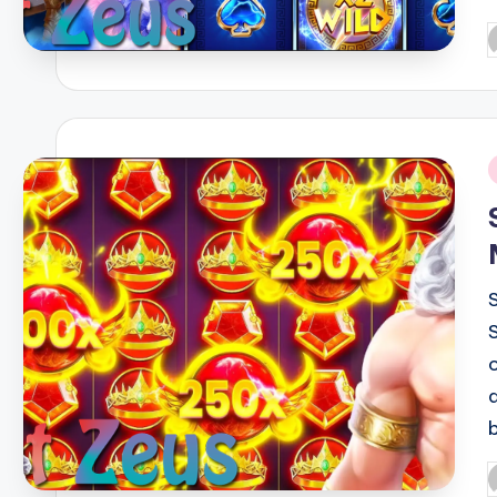
P
b
i
P