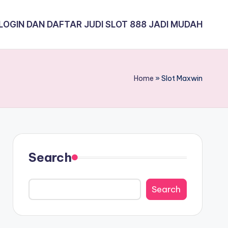
 LOGIN DAN DAFTAR JUDI SLOT 888 JADI MUDAH
Home
»
Slot Maxwin
Search
Search